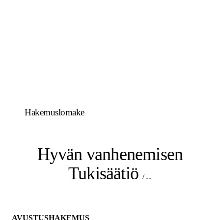
Hakemuslomake
Hyvän vanhenemisen
Tukisäätiö
..
/
AVUSTUSHAKEMUS