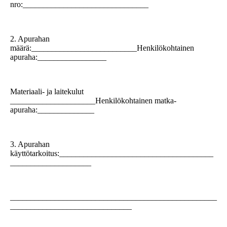
nro:_______________________________
2. Apurahan
määrä:__________________________Henkilökohtainen
apuraha:_________________
Materiaali- ja laitekulut
_____________________Henkilökohtainen matka-
apuraha:______________
3. Apurahan
käyttötarkoitus:______________________________________
____________________
___________________________________________________
______________________________