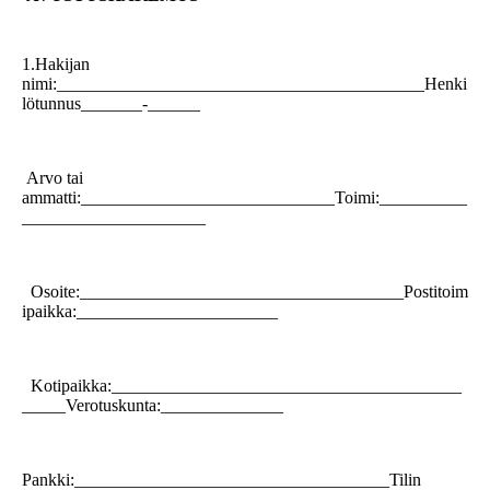
1.Hakijan
nimi:__________________________________________Henki
lötunnus_______-______
Arvo tai
ammatti:_____________________________Toimi:__________
_____________________
Osoite:_____________________________________Postitoim
ipaikka:_______________________
Kotipaikka:________________________________________
_____Verotuskunta:______________
Pankki:____________________________________Tilin