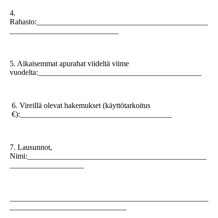
4.
Rahasto:____________________________________________
____________________________
5. Aikaisemmat apurahat viideltä viime
vuodelta:__________________________________________
6. Vireillä olevat hakemukset (käyttötarkoitus
€):_______________________________________
7. Lausunnot,
Nimi:______________________________________________
___________________
___________________________________________________
______________________________